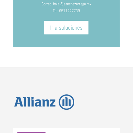
Correo: hola@sanchezortega.mx
Tel: 9511227739
Ir a soluciones