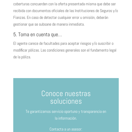
coberturas concuerden con la oferta presentada misma que debe ser
recibida con documentos oficiales de las Instituciones de Seguros y/o
Fianzas. En caso de detectar cualquier error u omisión, deberán
gestionar que se subsane de manera inmediata.
5. Toma en cuenta que…
El agente carece de facultades para aceptar riesgos y/o suscribir o
modiﬁcar pólizas. Las condiciones generales son el fundamento legal
de la póliza.
Conoce nuestras
soluciones
Te garantizamos servicio oportuno y transparencia en
la información.
Contacta a un asesor: