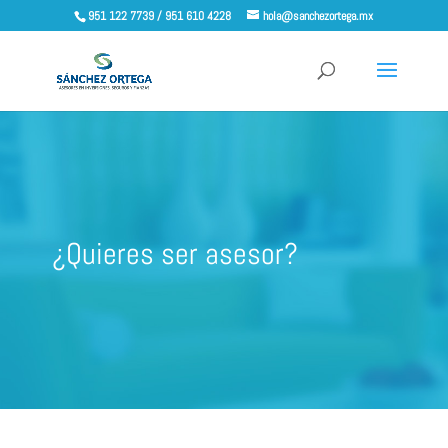
951 122 7739 / 951 610 4228
hola@sanchezortega.mx
¿Quieres ser asesor?