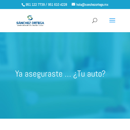
951 122 7739 / 951 610 4228
hola@sanchezortega.mx
Ya aseguraste … ¿Tu auto?