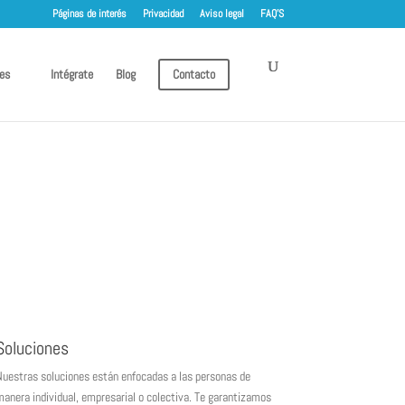
Páginas de interés
Privacidad
Aviso legal
FAQ’S
es
Intégrate
Blog
Contacto
Soluciones
uestras soluciones están enfocadas a las personas de
anera individual, empresarial o colectiva. Te garantizamos