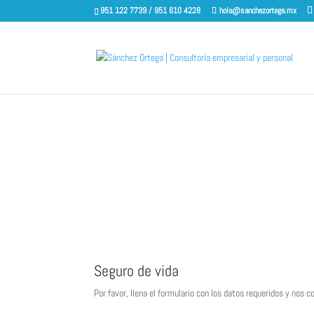
951 122 7739 / 951 610 4228
hola@sanchezortega.mx
¿Tu vida?...
Seguro de vida
Por favor, llena el formulario con los datos requeridos y nos