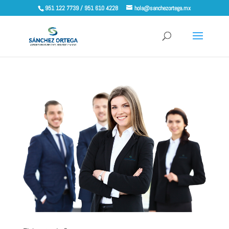
951 122 7739 / 951 610 4228
hola@sanchezortega.mx