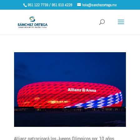
951 122 7739 / 951 610 4228
hola@sanchezortega.mx
Allianz patrocinará los Juegos Olímpicos por 10 años