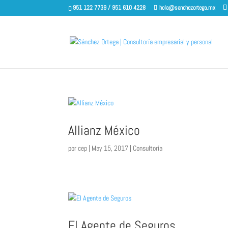
951 122 7739 / 951 610 4228
hola@sanchezortega.mx
Allianz México
por
cep
|
May 15, 2017
|
Consultoría
El Agente de Seguros