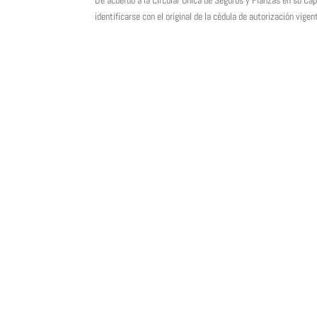
De acuerdo a la Circular Única de Seguros y Fianzas en su Ca
identificarse con el original de la cédula de autorización vigen