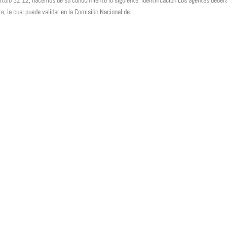
pítulo 32.12, hacemos de su conocimiento lo siguiente: Identificación Los agentes deber
te, la cual puede validar en la Comisión Nacional de...