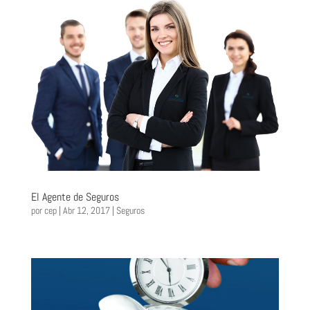
El Agente de Seguros
por
cep
|
Abr 12, 2017
|
Seguros