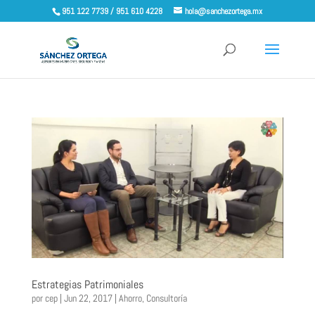
951 122 7739 / 951 610 4228
hola@sanchezortega.mx
Estrategias Patrimoniales
por
cep
|
Jun 22, 2017
|
Ahorro
,
Consultoría