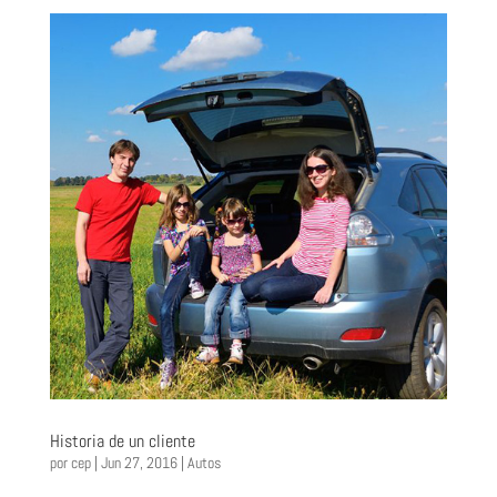
Historia de un cliente
por
cep
|
Jun 27, 2016
|
Autos