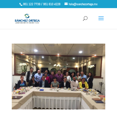
951 122 7739 / 951 610 4228
hola@sanchezortega.mx