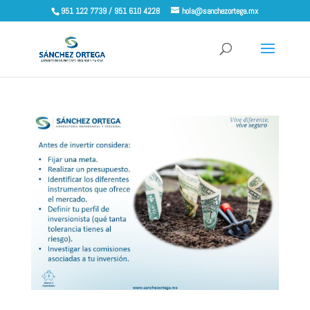
951 122 7739 / 951 610 4228
hola@sanchezortega.mx