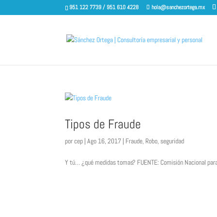
951 122 7739 / 951 610 4228
hola@sanchezortega.mx
Tipos de Fraude
por
cep
|
Ago 16, 2017
|
Fraude
,
Robo
,
seguridad
Y tú… ¿qué medidas tomas? FUENTE: Comisión Nacional para la