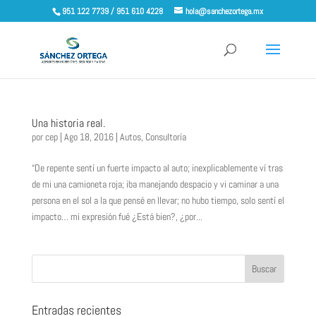
951 122 7739 / 951 610 4228
hola@sanchezortega.mx
Una historia real.
por
cep
|
Ago 18, 2016
|
Autos
,
Consultoría
“De repente sentí un fuerte impacto al auto; inexplicablemente ví tras
de mi una camioneta roja; iba manejando despacio y vi caminar a una
persona en el sol a la que pensé en llevar; no hubo tiempo, solo sentí el
impacto… mi expresión fué ¿Está bien?, ¿por...
Entradas recientes