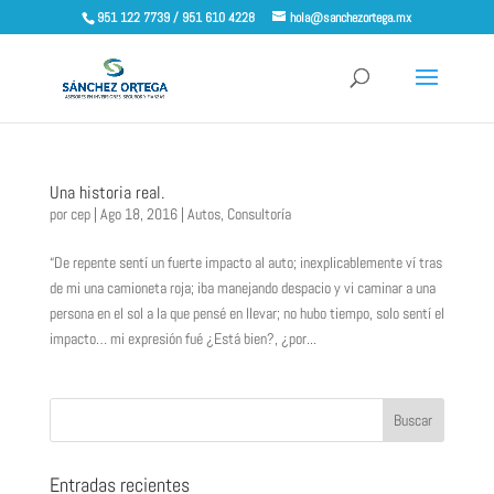
951 122 7739 / 951 610 4228
hola@sanchezortega.mx
Una historia real.
por
cep
|
Ago 18, 2016
|
Autos
,
Consultoría
“De repente sentí un fuerte impacto al auto; inexplicablemente ví tras
de mi una camioneta roja; iba manejando despacio y vi caminar a una
persona en el sol a la que pensé en llevar; no hubo tiempo, solo sentí el
impacto… mi expresión fué ¿Está bien?, ¿por...
Entradas recientes