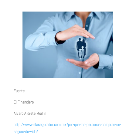
Fuente:
El Financiero
Alvaro Aldrete Morfín
http://www.elasegurador.com.mx/por-que-las-personas-compran-un-
seguro-de-vida/