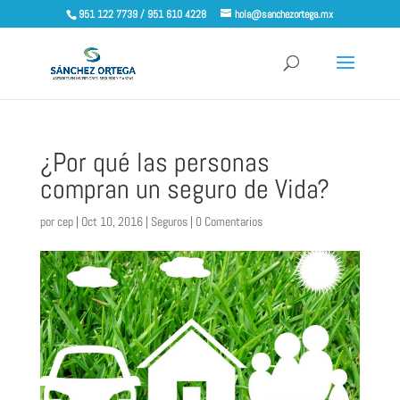
951 122 7739 / 951 610 4228
hola@sanchezortega.mx
¿Por qué las personas
compran un seguro de Vida?
por
cep
|
Oct 10, 2016
|
Seguros
|
0 Comentarios