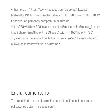
<iframe src="https://www.facebook.com/plugins/like.php?
href=http%3A%2F%2Fsanchezortega.mx%2F2016%2F10%2F10%2
Fpor-que-las-personas-compran-un-seguro-de-
vida%2F&width=450&layout=standard&action=like&show_faces=
true&share=true&height=80&appId" width="450" height="80"
style="border:none;overflow:hidden" scrolling="no" frameborder="0"
allowTransparency="true"></iframe>
Enviar comentario
Tu dirección de correo electrónico no será publicada.
Los campos
obligatorios están marcados con
*