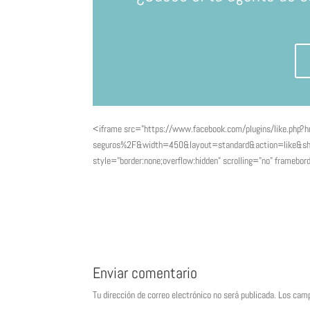
<iframe src="https://www.facebook.com/plugins/like.p
seguros%2F&width=450&layout=standard&action=like&sh
style="border:none;overflow:hidden" scrolling="no" frameb
Enviar comentario
Tu dirección de correo electrónico no será publicada.
Los camp