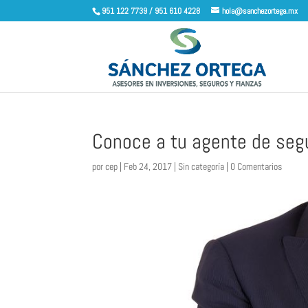
951 122 7739 / 951 610 4228
hola@sanchezortega.mx
Conoce a tu agente de seg
por
cep
|
Feb 24, 2017
|
Sin categoría
|
0 Comentarios