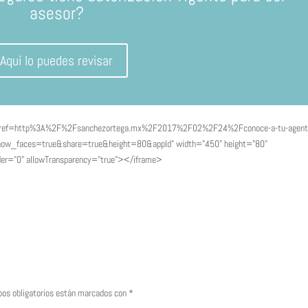
asesor?
Aquí lo puedes revisar
hp?href=http%3A%2F%2Fsanchezortega.mx%2F2017%2F02%2F24%2Fconoce-a-tu-agent
ow_faces=true&share=true&height=80&appId" width="450" height="80"
order="0" allowTransparency="true"></iframe>
os obligatorios están marcados con
*