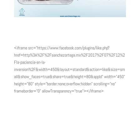
<iframe src="https://www.facebook.com/plugins/like.php?
href=http%3A%2F%2Fsanchezortega.mx%2F2017%2F07%2F12%2
Fla-paciencia-en-la-
inversion%2F&width=450&layout=standard&action=like&size=sm
all&show_faces=true&share=true&height=80&appId" width="450"
height="80" style="border:none;overflow:hidden" scrolling="no"
frameborder="0" allowTransparency="true"></iframe>