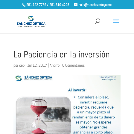
951 122 7739 / 951 610 4228
hola@sanchezortega.mx
La Paciencia en la inversión
por
cep
|
Jul 12, 2017
|
Ahorro
|
0 Comentarios