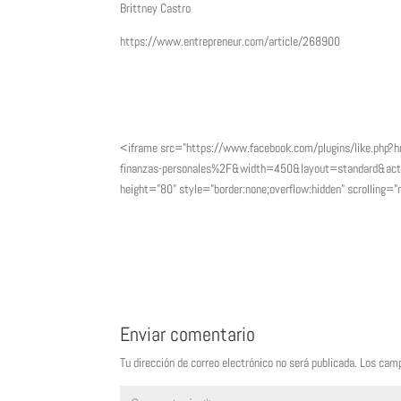
Brittney Castro
https://www.entrepreneur.com/article/268900
<iframe src="https://www.facebook.com/plugins/like.p
finanzas-personales%2F&width=450&layout=standard&ac
height="80" style="border:none;overflow:hidden" scrolling
Enviar comentario
Tu dirección de correo electrónico no será publicada.
Los camp