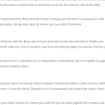
as personales o simplemente un documento en Excel. Sin importar cuál opción elijas,
era financieramente, debes destinar tiempo y energía para actualizar tu presupuesto cada
ue ganas y de que eres capaz de ahorrar para tus metas financieras.
as finanzas cada día. Busca que la mayor parte del proceso sea automático. Puedes usar
ternet cada mes. Esto te ayudará a que no te estreses por pagar tus cuentas a tiempo y
jar alarmas en tu calendario (en tu computadora o smartphone) que te recuerden los pag
ciones tendrás a diario.
pieza por hacer una lista de todas tus deudas (tarjetas de crédito, crédito de auto, crédi
al mes y la tasa de interés. Después revisa tu presupuesto para determinar cuánto dinero
ias para reducir deudas de manera que confirmes que las estás pagando de la manera más