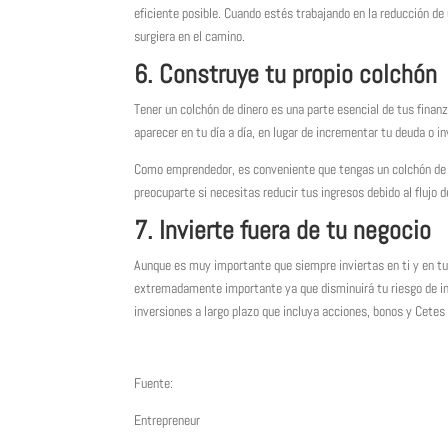
eficiente posible. Cuando estés trabajando en la reducción d
surgiera en el camino.
6. Construye tu propio colchón
Tener un colchón de dinero es una parte esencial de tus fina
aparecer en tu día a día, en lugar de incrementar tu deuda o inv
Como emprendedor, es conveniente que tengas un colchón de s
preocuparte si necesitas reducir tus ingresos debido al flujo d
7. Invierte fuera de tu negocio
Aunque es muy importante que siempre inviertas en ti y en tu
extremadamente importante ya que disminuirá tu riesgo de inve
inversiones a largo plazo que incluya acciones, bonos y Cetes 
Fuente:
Entrepreneur