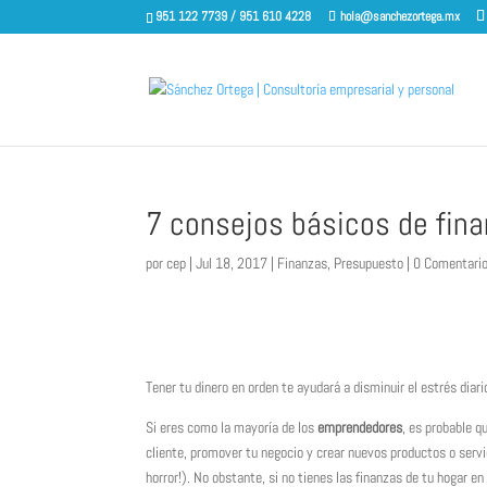
951 122 7739 / 951 610 4228
hola@sanchezortega.mx
7 consejos básicos de fin
por
cep
|
Jul 18, 2017
|
Finanzas
,
Presupuesto
|
0 Comentari
Tener tu dinero en orden te ayudará a disminuir el estrés dia
Si eres como la mayoría de los
emprendedores
, es probable q
cliente, promover tu negocio y crear nuevos productos o servi
horror!). No obstante, si no tienes las finanzas de tu hogar 