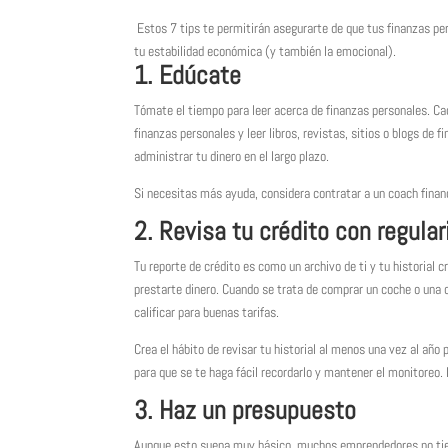
Estos 7 tips te permitirán asegurarte de que tus finanzas pe
tu estabilidad económica (y también la emocional).
1. Edúcate
Tómate el tiempo para leer acerca de finanzas personales. C
finanzas personales y leer libros, revistas, sitios o blogs de
administrar tu dinero en el largo plazo.
Si necesitas más ayuda, considera contratar a un coach financ
2. Revisa tu crédito con regula
Tu reporte de crédito es como un archivo de ti y tu historial 
prestarte dinero. Cuando se trata de comprar un coche o una 
calificar para buenas tarifas.
Crea el hábito de revisar tu historial al menos una vez al añ
para que se te haga fácil recordarlo y mantener el monitoreo. 
3. Haz un presupuesto
Aunque esto suena muy básico, muchos emprendedores no tie