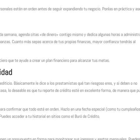
rsonales estén en orden antes de seguir expandiendo tu negocio. Ponlas en práctica y as
ada semana, agenda citas «de dinero» contigo mismo y dedica algunas horas a administr
 finanzas. Cuanto más sepas acerca de tus propias finanzas, mayor confianza tendrás al
iero que te ayude a crear un plan financiero para alcanzar tus metas.
ridad
crediticio. Básicamente le dice a los prestamistas qué tan riesgoso eres, y si deben o no
casa, lo deseable es que tu reporte de crédito esté en excelente forma, de manera que p
o para confirmar que todo esté en orden. Hazlo en una fecha especial (como tu cumpleaño
Puedes acceder a tu historial en sitios como el Buró de Crédito.
nen un presupuesto en forma para monitorear sus ingresos y gastos mensuales. Puedes