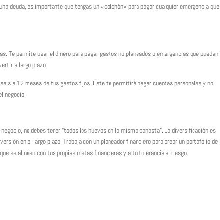
e una deuda, es importante que tengas un «colchón» para pagar cualquier emergencia que
nzas. Te permite usar el dinero para pagar gastos no planeados o emergencias que puedan
ertir a largo plazo.
eis a 12 meses de tus gastos fijos. Éste te permitirá pagar cuentas personales y no
el negocio.
 negocio, no debes tener “todos los huevos en la misma canasta”. La diversificación es
rsión en el largo plazo. Trabaja con un planeador financiero para crear un portafolio de
que se alineen con tus propias metas financieras y a tu tolerancia al riesgo.