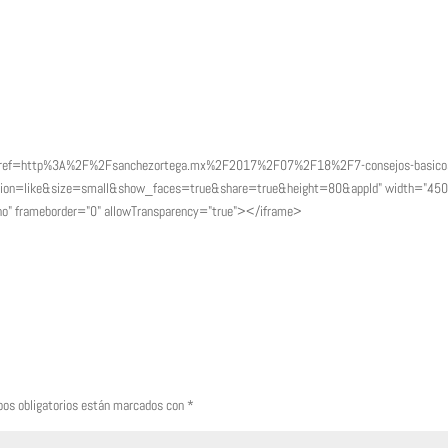
hp?href=http%3A%2F%2Fsanchezortega.mx%2F2017%2F07%2F18%2F7-consejos-basico
tion=like&size=small&show_faces=true&share=true&height=80&appId" width="450
="no" frameborder="0" allowTransparency="true"></iframe>
os obligatorios están marcados con
*