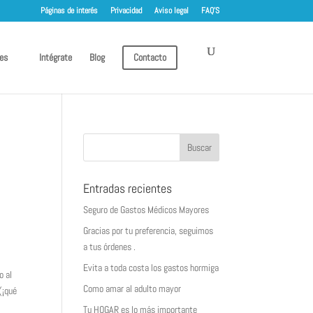
Páginas de interés
Privacidad
Aviso legal
FAQ’S
es
Intégrate
Blog
Contacto
Entradas recientes
Seguro de Gastos Médicos Mayores
Gracias por tu preferencia, seguimos
a tus órdenes .
Evita a toda costa los gastos hormiga
o al
Como amar al adulto mayor
(¡qué
Tu HOGAR es lo más importante