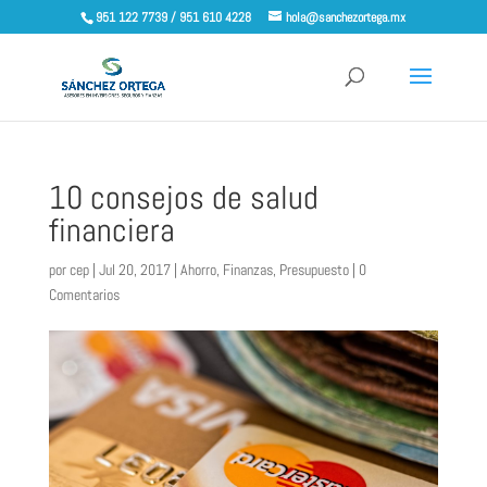
951 122 7739 / 951 610 4228
hola@sanchezortega.mx
10 consejos de salud
financiera
por
cep
|
Jul 20, 2017
|
Ahorro
,
Finanzas
,
Presupuesto
|
0
Comentarios