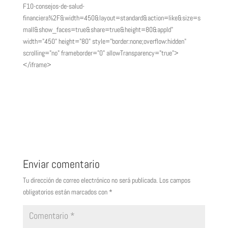
F10-consejos-de-salud-
financiera%2F&width=450&layout=standard&action=like&size=s
mall&show_faces=true&share=true&height=80&appId"
width="450" height="80" style="border:none;overflow:hidden"
scrolling="no" frameborder="0" allowTransparency="true">
</iframe>
Enviar comentario
Tu dirección de correo electrónico no será publicada.
Los campos
obligatorios están marcados con
*