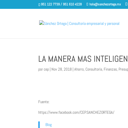
951 122 7739 / 951 610 4228
hola@sanchezortega.mx
LA MANERA MAS INTELIGE
por
cep
|
Nov 28, 2018
|
Ahorro
,
Consultoría
,
Finanzas
,
Presu
Fuente:
https://www.facebook.com/CEP.SANCHEZORTEGA/
Blog