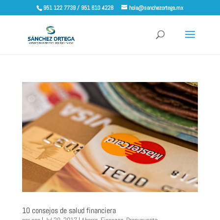
951 122 7739 / 951 610 4228
hola@sanchezortega.mx
10 consejos de salud financiera
por
cep
|
Jul 20, 2017
|
Ahorro
,
Finanzas
,
Presupuesto