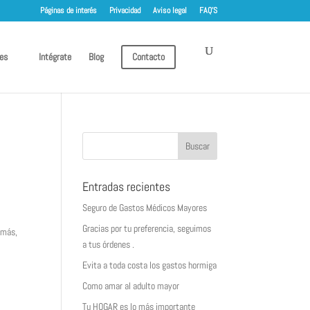
Páginas de interés
Privacidad
Aviso legal
FAQ’S
es
Intégrate
Blog
Contacto
Entradas recientes
Seguro de Gastos Médicos Mayores
Gracias por tu preferencia, seguimos
 más,
a tus órdenes .
Evita a toda costa los gastos hormiga
Como amar al adulto mayor
Tu HOGAR es lo más importante