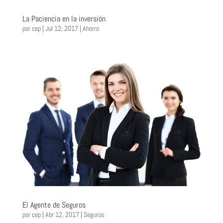
La Paciencia en la inversión
por
cep
|
Jul 12, 2017
|
Ahorro
El Agente de Seguros
por
cep
|
Abr 12, 2017
|
Seguros