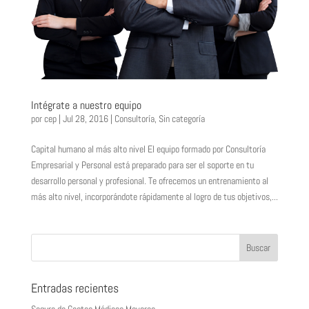
Intégrate a nuestro equipo
por
cep
|
Jul 28, 2016
|
Consultoría
,
Sin categoría
Capital humano al más alto nivel El equipo formado por Consultoría
Empresarial y Personal está preparado para ser el soporte en tu
desarrollo personal y profesional. Te ofrecemos un entrenamiento al
más alto nivel, incorporándote rápidamente al logro de tus objetivos,...
Entradas recientes