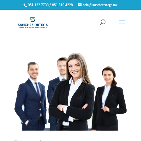
951 122 7739 / 951 610 4228
hola@sanchezortega.mx